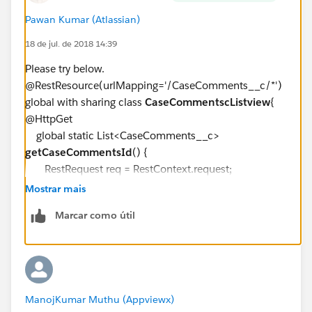
Pawan Kumar (Atlassian)
18 de jul. de 2018 14:39
Please try below.
@RestResource(urlMapping='/CaseComments__c/*')
global with sharing class
CaseCommentscListview
{
@HttpGet
global static List<CaseComments__c>
getCaseCommentsId
() {
RestRequest req = RestContext.request;
RestResponse res = RestContext.response;
Mostrar mais
String Id =
Marcar como útil
req.requestURI.substring(req.requestURI.lastIndexOf('
/')+1);
List<CaseComments__c> result = [Select id
from CaseComments__c where Case__c=:id];
return result;
ManojKumar Muthu (Appviewx)
}