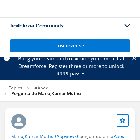
Trailblazer Community
Inscrever-se
Bring your team and maximize your impact at
Dreamforce.
Register
three or more to unlock
$999 passes.
Topics
#Apex
Pergunta de ManojKumar Muthu
ManojKumar Muthu (Appviewx)
perguntou em
#Apex