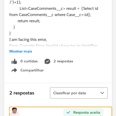
/')+1);
List<CaseComments__c> result = [Select id
from CaseComments__c where Case__c=:id];
return result;
}
}
I am facing this error,
Error: Compile Error: Invalid character in identifier:
Mostrar mais
CaseComments__cListview at line 2 column 27
can someone help me on this.
0 curtidas
2 respostas
thanks in advance.
Compartilhar
Show menu
Classificar
2 respostas
Classificar por data
Resposta aceita