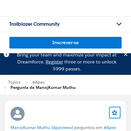
Trailblazer Community
Inscrever-se
Bring your team and maximize your impact at
Dreamforce.
Register
three or more to unlock
$999 passes.
Topics
#Apex
Pergunta de ManojKumar Muthu
ManojKumar Muthu (Appviewx)
perguntou em
#Apex