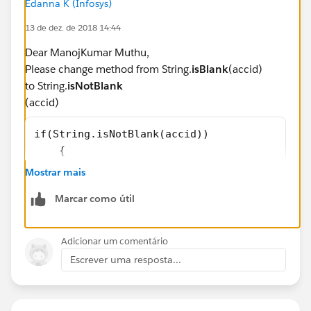
Edanna K (Infosys)
if(String.isNotBlank(contactEmail))
13 de dez. de 2018 14:44
{
str+=' AND ContactEmail=\''+ contactEmail+'\'';
Dear ManojKumar Muthu,
}
Please change method from String.
isBlank
(accid)
if(String.isNotBlank(status))
to String.
isNotBlank
{
(accid)
str+=' AND Status =\''+ status+'\'';
}
if(String.isNotBlank(accid))
    {
if(String.isNotBlank(CStatus))
       str+=' AND AccountId=\''+ accid+'\'';
Mostrar mais
{
    }
str+=' AND CStatus__c=\''+ CStatus+'\'';
Marcar como útil
}
Please let me know if it helps!
if(String.isNotBlank(Keyword))
Adicionar um comentário
{
Escrever uma resposta...
str+=' AND (Subject Like\''+ Keyword+'\'';
str+=' OR CaseNumber Like \'%'+ Keyword+'%\')'
;