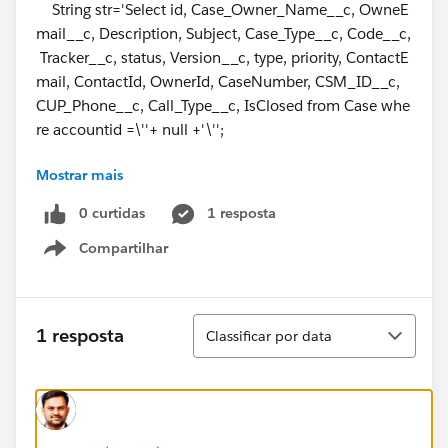
String str='Select id, Case_Owner_Name__c, OwneE
mail__c, Description, Subject, Case_Type__c, Code__c,
Tracker__c, status, Version__c, type, priority, ContactE
mail, ContactId, OwnerId, CaseNumber, CSM_ID__c,
CUP_Phone__c, Call_Type__c, IsClosed from Case whe
re accountid =\''+ null +'\'';
Mostrar mais
if(String.isBlank(accid))
{
0 curtidas
1 resposta
str+=' AND AccountId=\''+ accid+'\'';
Compartilhar
}
Show menu
if(String.isNotBlank(tracker))
{
str+=' AND Tracker__c =\''+ tracker+'\'';
Classificar
1 resposta
Classificar por data
}
if(String.isNotBlank(priority))
{
str+=' AND Priority=\''+ priority+'\'';
}