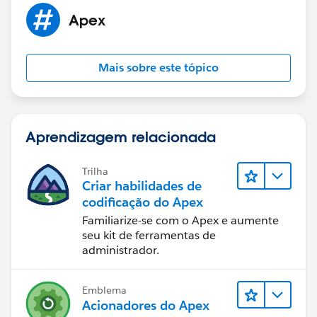
}
Apex
System.debug(str);
caseList=Database.query(str);
return caseList;
Mais sobre este tópico
}
}
Aprendizagem relacionada
Trilha
Criar habilidades de
codificação do Apex
Familiarize-se com o Apex e aumente
seu kit de ferramentas de
administrador.
Emblema
Acionadores do Apex