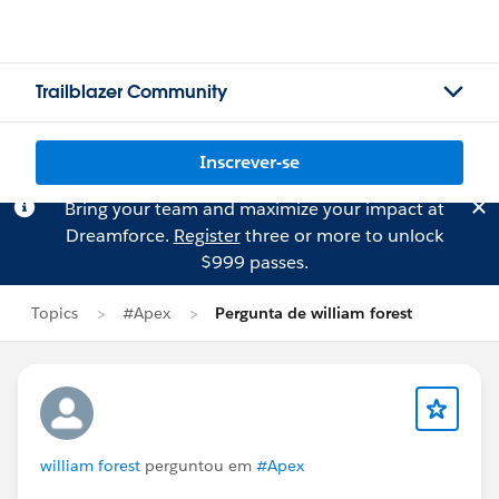
Trailblazer Community
Inscrever-se
Bring your team and maximize your impact at
Dreamforce.
Register
three or more to unlock
$999 passes.
Topics
#Apex
Pergunta de william forest
william forest
perguntou em
#Apex