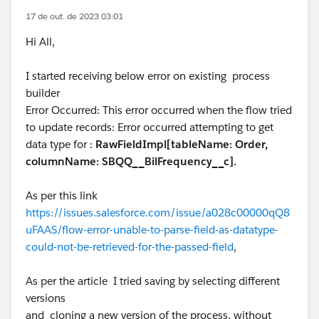
17 de out. de 2023 03:01
Hi All,
I started receiving below error on existing process
builder
Error Occurred: This error occurred when the flow tried
to update records: Error occurred attempting to get
data type for :
RawFieldImpl[tableName: Order,
columnName: SBQQ__BilFrequency__c].
As per this link
https://issues.salesforce.com/issue/a028c00000qQ8
uFAAS/flow-error-unable-to-parse-field-as-datatype-
could-not-be-retrieved-for-the-passed-field
,
As per the article I tried saving by selecting different
versions
and cloning a new version of the process, without