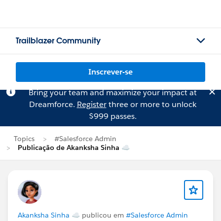
Trailblazer Community
Inscrever-se
Bring your team and maximize your impact at
Dreamforce.
Register
three or more to unlock
$999 passes.
Topics
#Salesforce Admin
Publicação de Akanksha Sinha ☁
Akanksha Sinha ☁
publicou em
#Salesforce Admin