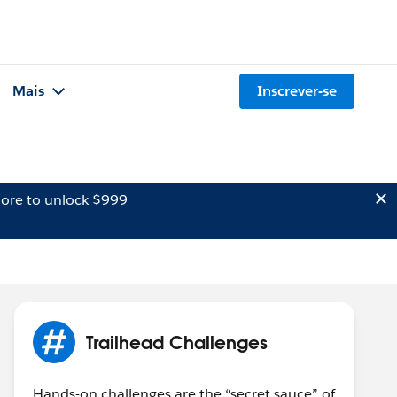
Mais
Inscrever-se
ore to unlock $999
Trailhead Challenges
Hands-on challenges are the “secret sauce” of