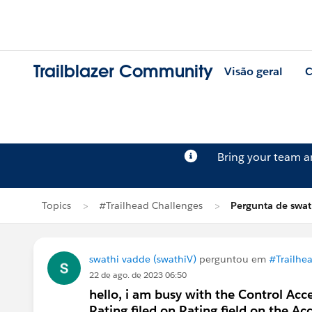
Trailblazer Community
Visão geral
C
Bring your team 
Topics
#Trailhead Challenges
Pergunta de swat
swathi vadde (swathiV)
perguntou em
#Trailhe
22 de ago. de 2023 06:50
hello, i am busy with the Control Acce
Rating filed on Rating field on the Ac