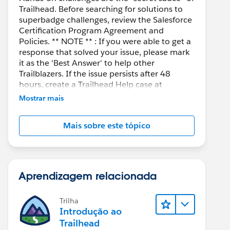
Trailhead. Before searching for solutions to
superbadge challenges, review the Salesforce
Certification Program Agreement and
Policies. ** NOTE ** : If you were able to get a
response that solved your issue, please mark
it as the 'Best Answer' to help other
Trailblazers. If the issue persists after 48
hours, create a Trailhead Help case at
https://help.salesforce.com/s/support
for
Mostrar mais
further assistance.
Mais sobre este tópico
Aprendizagem relacionada
Trilha
Introdução ao
Trailhead