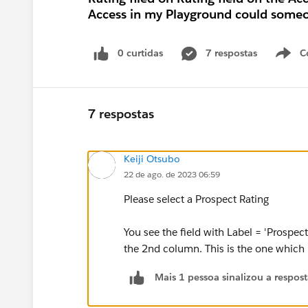
Access in my Playground could someo
0 curtidas
7 respostas
C
7 respostas
Keiji Otsubo
22 de ago. de 2023 06:59
Please select a Prospect Rating
You see the field with Label = 'Prospec
the 2nd column. This is the one which 
Mais 1 pessoa sinalizou a respos