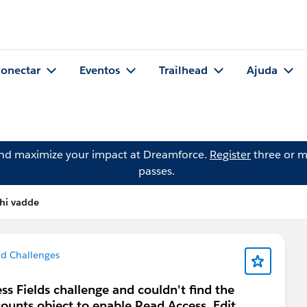
onectar
Eventos
Trailhead
Ajuda
and maximize your impact at Dreamforce.
Register
three or m
passes.
hi vadde
ad Challenges
ss Fields challenge and couldn't find the
counts object to enable Read Access, Edit