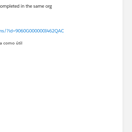
 completed in the same org
orums/?id=9060G000000I462QAC
ta como útil