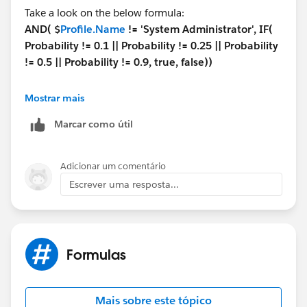
Take a look on the below formula:
AND( $
Profile.Name
!= 'System Administrator', IF(
Probability != 0.1 || Probability != 0.25 || Probability
!= 0.5 || Probability != 0.9, true, false))
What the above formula is doing that If profile is not
Mostrar mais
'
System Administrator
' and user is trying to enter
10
Marcar como útil
/ 25 / 50 /90
percent in the probability field then this
validation run and stop the user.
IN case user with the System Administrator profile
Adicionar um comentário
tries to enter these values then it will not stop.
Escrever uma resposta...
Hope this helps.
Thanks,
Formulas
Naresh Y.
Mais sobre este tópico