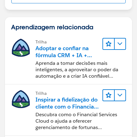
Aprendizagem relacionada
Trilha
Adoptar e confiar na
fórmula CRM + IA +
dados
Aprenda a tomar decisões mais
inteligentes, a aproveitar o poder da
automação e a criar IA confiável
usando os produtos e a tecnologia
mais populares da Salesforce.
Trilha
Inspirar a fidelização do
cliente com o Financial
Services Cloud
Descubra como o Financial Services
Cloud o ajuda a oferecer
gerenciamento de fortunas
personalizado.