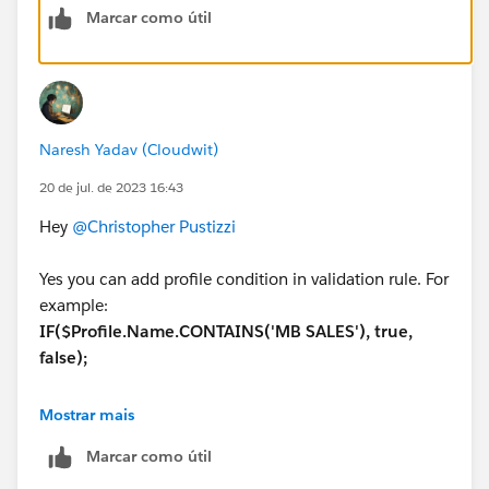
Marcar como útil
Naresh Yadav (Cloudwit)
20 de jul. de 2023 16:43
Hey
@Christopher Pustizzi
Yes you can add profile condition in validation rule. For
example:
IF($Profile.Name.CONTAINS('MB SALES'), true,
false);
You can apply this with your probability field condition
Mostrar mais
and you are good to go.
Marcar como útil
Hope this helps.