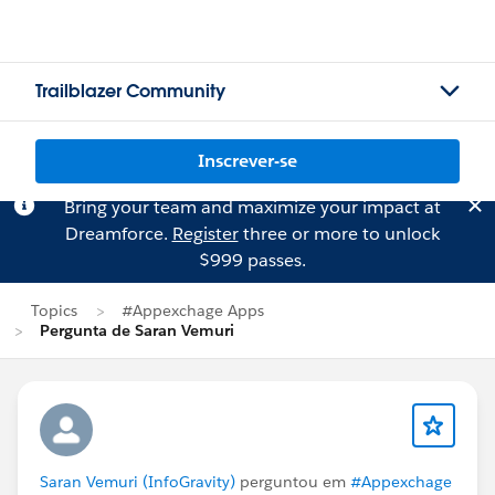
Trailblazer Community
Inscrever-se
Bring your team and maximize your impact at
Dreamforce.
Register
three or more to unlock
$999 passes.
Topics
#Appexchage Apps
Pergunta de Saran Vemuri
Saran Vemuri (InfoGravity)
perguntou em
#Appexchage