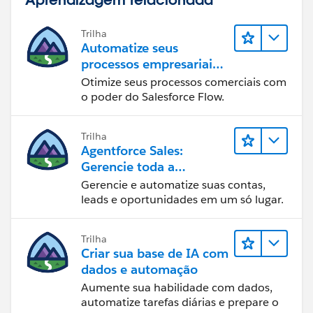
Trilha
Automatize seus
processos empresariais
com o Salesforce Flow
Otimize seus processos comerciais com
o poder do Salesforce Flow.
Trilha
Agentforce Sales:
Gerencie toda a
organização de vendas
Gerencie e automatize suas contas,
leads e oportunidades em um só lugar.
Trilha
Criar sua base de IA com
dados e automação
Aumente sua habilidade com dados,
automatize tarefas diárias e prepare o