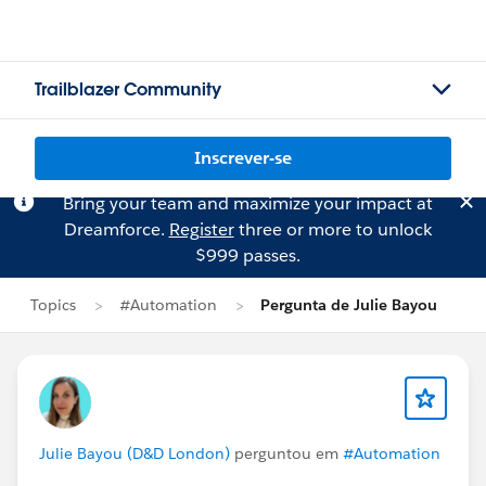
Trailblazer Community
Inscrever-se
Bring your team and maximize your impact at
Dreamforce.
Register
three or more to unlock
$999 passes.
Topics
#Automation
Pergunta de Julie Bayou
Julie Bayou (D&D London)
perguntou em
#Automation