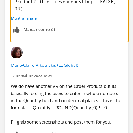
Product2.directrevenueposting = FALSE, 
OR(
ISBLANK( StartDate ),
Mostrar mais
ISBLANK( EndDate )
Marcar como útil
)
)
Marie-Claire Arkoulakis (LL Global)
17 de mai. de 2023 18:34
We do have another VR on the Order Product but its
basically forcing the users to enter in whole numbers
in the Quantity field and no decimal places. This is the
formula.... Quantity - ROUND(Quantity ,0) != 0
I'll grab some screenshots and post them for you.