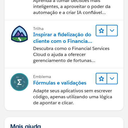
Aprenda a tomar decisões mais
inteligentes, a aproveitar o poder da
automação e a criar IA confiável
usando os produtos e a tecnologia
mais populares da Salesforce.
Trilha
Inspirar a fidelização do
cliente com o Financial
Services Cloud
Descubra como o Financial Services
Cloud o ajuda a oferecer
gerenciamento de fortunas
personalizado.
Emblema
Fórmulas e validações
Adapte seus aplicativos sem escrever
código, apenas utilizando uma lógica
de apontar e clicar.
Mais ajuda