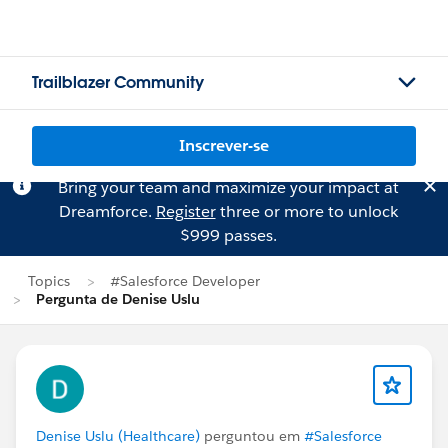
Trailblazer Community
Inscrever-se
Bring your team and maximize your impact at
Dreamforce.
Register
three or more to unlock
$999 passes.
Topics
#Salesforce Developer
Pergunta de Denise Uslu
Denise Uslu (Healthcare)
perguntou em
#Salesforce