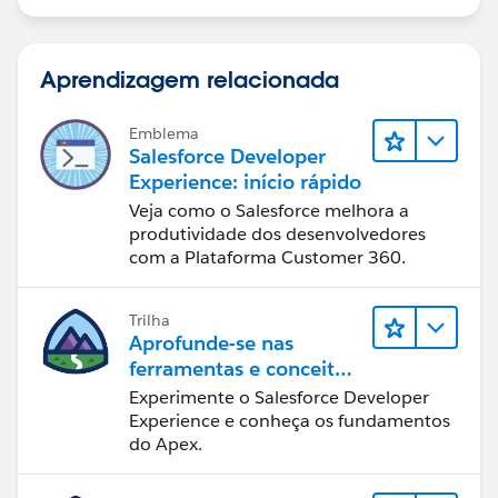
    SamplePDFURL = FCSSManagerHelp;
}
Aprendizagem relacionada
Emblema
Salesforce Developer
Experience: início rápido
Veja como o Salesforce melhora a
produtividade dos desenvolvedores
com a Plataforma Customer 360.
Trilha
Aprofunde-se nas
ferramentas e conceitos
de desenvolvimento do
Experimente o Salesforce Developer
Salesforce
Experience e conheça os fundamentos
do Apex.