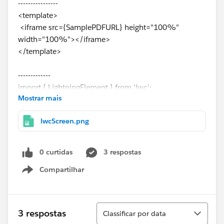
----------------
<template>
<iframe src={SamplePDFURL} height="100%"
width="100%"></iframe>
</template>
-------------
import { LightningElement } from 'lwc';
Mostrar mais
import FCSSManagerHelp from
'@salesforce/resourceUrl/FCSSManagerHelp';
lwcScreen.png
export default class fcssManagerHelp extends
LightningElement {
SamplePDFURL = FCSSManagerHelp;
0 curtidas
3 respostas
}
Compartilhar
Show menu
Classificar
3 respostas
Classificar por data