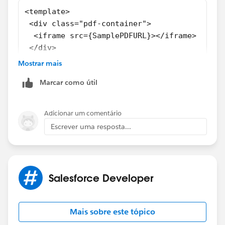
<template>
 <div class="pdf-container">
  <iframe src={SamplePDFURL}></iframe>
 </div>
</template>
Mostrar mais
<style>
Marcar como útil
 .pdf-container {
  height: 100%;
  width: 100%;
Adicionar um comentário
 }
Escrever uma resposta...
 iframe {
  height: 100%;
  width: 100%;
 }
Salesforce Developer
</style>
import { LightningElement } from 'lwc';
import FCSSManagerHelp from '@salesforce/res
Mais sobre este tópico
export default class fcssManagerHelp extends