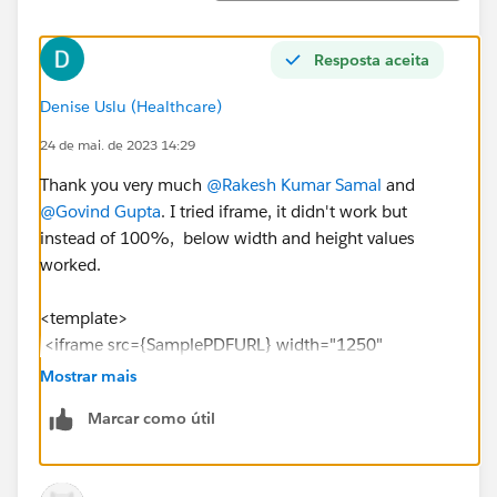
Resposta aceita
Denise Uslu (Healthcare)
24 de mai. de 2023 14:29
Thank you very much
@Rakesh Kumar Samal
and
@Govind Gupta
. I tried iframe, it didn't work but
instead of 100%, below width and height values
worked.
<template>
<iframe src={SamplePDFURL} width="1250"
height="700"></iframe>
Mostrar mais
</template>
Marcar como útil