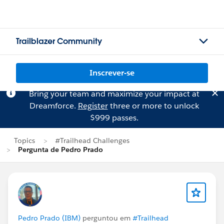
Trailblazer Community
Inscrever-se
Bring your team and maximize your impact at
Dreamforce.
Register
three or more to unlock
$999 passes.
Topics
#Trailhead Challenges
Pergunta de Pedro Prado
Pedro Prado (IBM)
perguntou em
#Trailhead