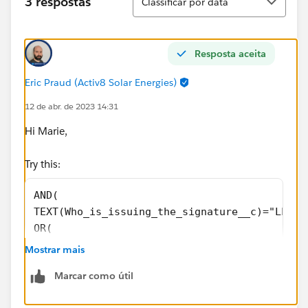
3 respostas
Classificar por data
Resposta aceita
Eric Praud (Activ8 Solar Energies)
12 de abr. de 2023 14:31
Hi Marie,
Try this:
AND(
TEXT(Who_is_issuing_the_signature__c)="LLG",
OR(
ISBLANK(TEXT(Who_should_sign_first__c)),
Mostrar mais
ISBLANK(External_Party_Signatory_Email__c),
Marcar como útil
ISBLANK(Additional_Individuals_to_be_copied_
)