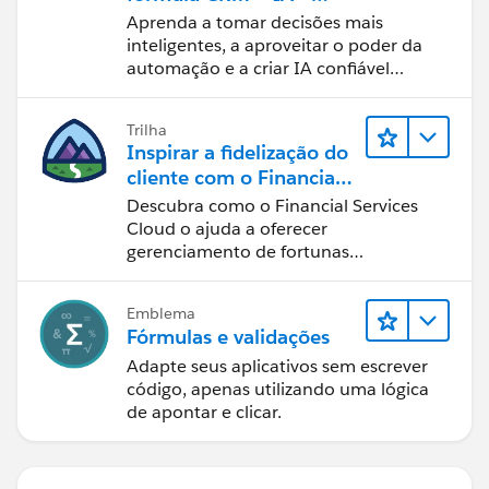
dados
Aprenda a tomar decisões mais
inteligentes, a aproveitar o poder da
automação e a criar IA confiável
usando os produtos e a tecnologia
mais populares da Salesforce.
Trilha
Inspirar a fidelização do
cliente com o Financial
Services Cloud
Descubra como o Financial Services
Cloud o ajuda a oferecer
gerenciamento de fortunas
personalizado.
Emblema
Fórmulas e validações
Adapte seus aplicativos sem escrever
código, apenas utilizando uma lógica
de apontar e clicar.