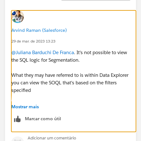
Arvind Raman (Salesforce)
29 de mar. de 2023 13:23
@Juliana Barduchi De Franca
. It's not possible to view
the SQL logic for Segmentation.
What they may have referred to is within Data Explorer
you can view the SOQL that's based on the filters
specified
https://help.salesforce.com/s/articleView?
Mostrar mais
id=sf.c360_a_view_your_data.htm&type=5
Marcar como útil
Adicionar um comentário