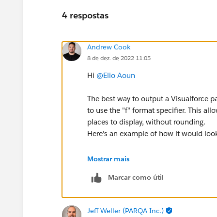
4 respostas
Andrew Cook
8 de dez. de 2022 11:05
Hi
@Elio Aoun
The best way to output a Visualforce pa
to use the "f" format specifier. This 
places to display, without rounding.
Here's an example of how it would loo
{0, number, f2}
Mostrar mais
Marcar como útil
This will display your total price as 1
Jeff Weller (PARQA Inc.)