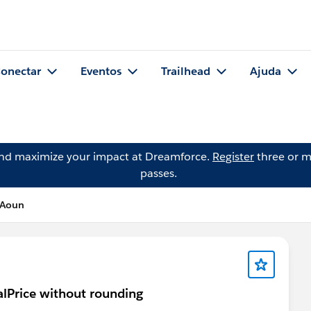
onectar
Eventos
Trailhead
Ajuda
and maximize your impact at Dreamforce.
Register
three or m
passes.
 Aoun
alPrice without rounding