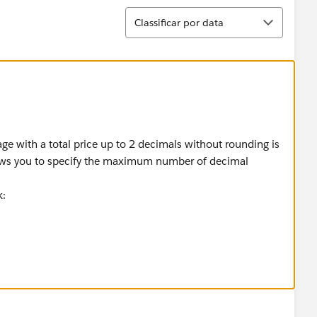
Classificar
Classificar por data
ge with a total price up to 2 decimals without rounding is
allows you to specify the maximum number of decimal
k:
00244.20, 81855.38, and 40370.20 respectively.