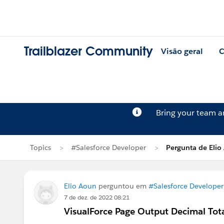
Trailblazer Community
Visão geral
C
Bring your team 
Topics
#Salesforce Developer
Pergunta de Elio
Elio Aoun
perguntou em
#Salesforce Developer
7 de dez. de 2022 08:21
VisualForce Page Output Decimal Tot