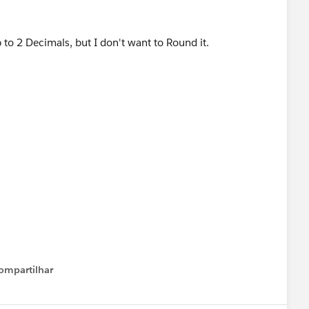
p to 2 Decimals, but I don't want to Round it.
ompartilhar
Show menu