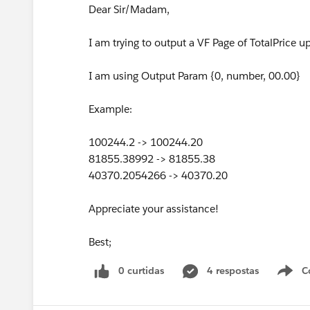
Dear Sir/Madam,
I am trying to output a VF Page of TotalPrice u
I am using Output Param {0, number, 00.00}
Example:
100244.2 -> 100244.20
81855.38992 -> 81855.38
40370.2054266 -> 40370.20
Appreciate your assistance!
Best;
0 curtidas
4 respostas
C