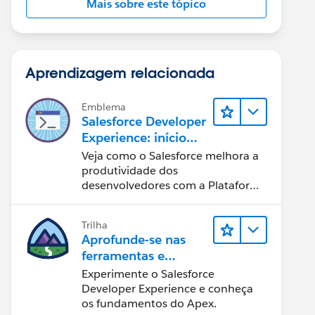
Mais sobre este tópico
Aprendizagem relacionada
Emblema
Salesforce Developer
Experience: início
rápido
Veja como o Salesforce melhora a
produtividade dos
desenvolvedores com a Plataforma
Customer 360.
Trilha
Aprofunde-se nas
ferramentas e
conceitos de
Experimente o Salesforce
desenvolvimento do
Developer Experience e conheça
Salesforce
os fundamentos do Apex.