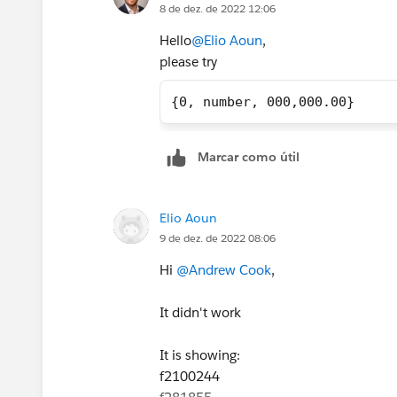
8 de dez. de 2022 12:06
Hello
@Elio Aoun
,
please try
{0, number, 000,000.00}
Marcar como útil
Elio Aoun
9 de dez. de 2022 08:06
Hi
@Andrew Cook
,
It didn't work
It is showing:
f2100244