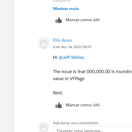
f281855
f240370
Mostrar mais
Marcar como útil
Best;
Elio Aoun
9 de dez. de 2022 08:07
Hi
@Jeff Weller
,
The issue is that 000,000.00 is roundi
value in VFPage
Best;
Marcar como útil
Adicionar um comentário
Escrever uma resposta...