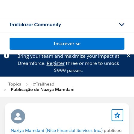
Trailblazer Community
Inscrever-se
Bring your team and maximize your impact at
Dreamforce.
Register
three or more to unlock
$999 passes.
Topics
#Trailhead
Publicação de Naziya Mamdani
Naziya Mamdani (Nice Financial Services Inc.)
publicou