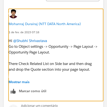
Mohanraj Durairaj (NTT DATA North America)
1 de fev. de 2023 07:18
Hi
@Shubhi Shrivastava
Go to Object settings -> Opportunity -> Page Layout ->
Opportunity Page Layout.
There Check Related List on Side bar and then drag
and drop the Quote section into your page layout.
Now Save and refresh the Record page and check
Mostrar mais
whether that Quote sections was included or not
Marcar como útil
Adicionar um comentário