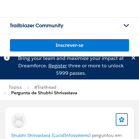
Trailblazer Community
Inscrever-se
Bring your team and maximize your impact at
Dreamforce.
Register
three or more to unlock
$999 passes.
Topics
#Trailhead
Pergunta de Shubhi Shrivastava
Shubhi Shrivastava (LucidInfosystems)
perguntou em