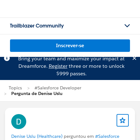
Trailblazer Community
Inscrever-se
Bring your team and maximize your impact at
Dreamforce.
Register
three or more to unlock
$999 passes.
Topics
#Salesforce Developer
Pergunta de Denise Uslu
Denise Uslu (Healthcare)
perguntou em
#Salesforce