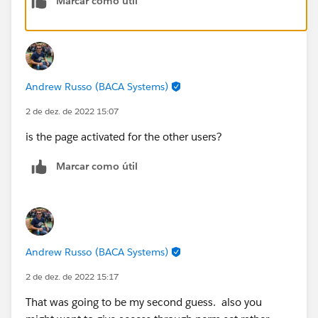
Marcar como útil
Thanks,
@Andrew Russo
for the response.
Andrew Russo (BACA Systems)
2 de dez. de 2022 15:07
is the page activated for the other users?
Marcar como útil
Andrew Russo (BACA Systems)
2 de dez. de 2022 15:17
That was going to be my second guess. also you