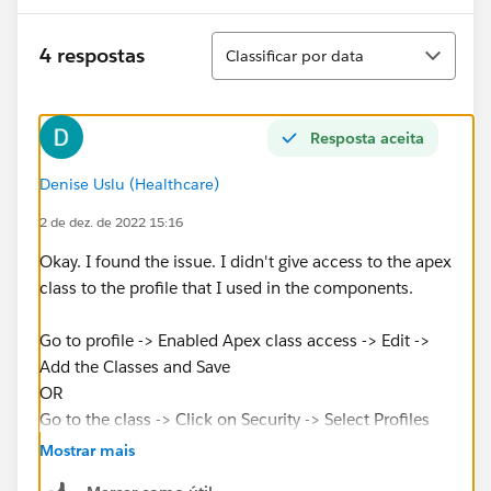
Classificar
4 respostas
Classificar por data
Resposta aceita
Denise Uslu (Healthcare)
2 de dez. de 2022 15:16
Okay. I found the issue. I didn't give access to the apex
class to the profile that I used in the components.
Go to profile -> Enabled Apex class access -> Edit ->
Add the Classes and Save
OR
Go to the class -> Click on Security -> Select Profiles
and add to enabled profiles -> Save
Mostrar mais