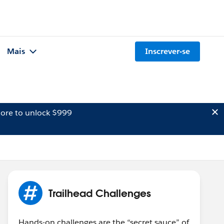
Mais
Inscrever-se
ore to unlock $999
Trailhead Challenges
Hands-on challenges are the “secret sauce” of