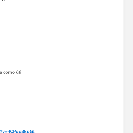
ta como útil
?v=-lCPqo8kpGI