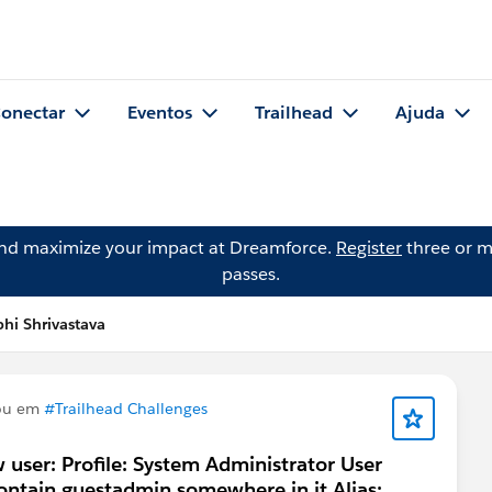
onectar
Eventos
Trailhead
Ajuda
and maximize your impact at Dreamforce.
Register
three or m
passes.
hi Shrivastava
ou em
#Trailhead Challenges
user: Profile: System Administrator User
ontain guestadmin somewhere in it Alias: