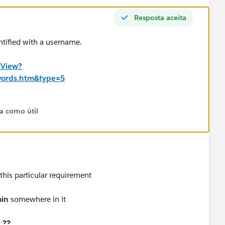
Resposta aceita
entified with a username.
eView?
words.htm&type=5
ta como útil
 this particular requirement
in
somewhere in it
 ??