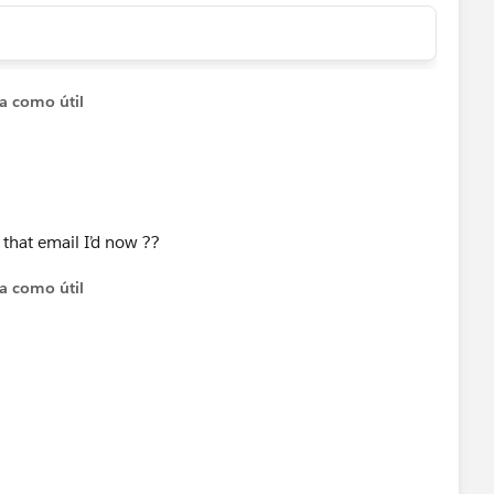
ta como útil
that email I’d now ??
ta como útil