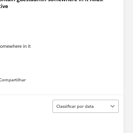
ive
omewhere in it
Compartilhar
Show menu
Classificar
Classificar por data