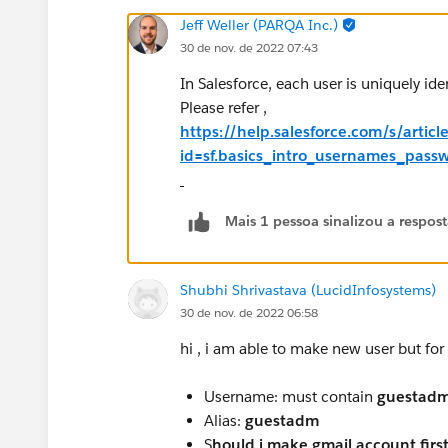
Jeff Weller (PARQA Inc.)
30 de nov. de 2022 07:43
In Salesforce, each user is uniquely id
Please refer ,
https://help.salesforce.com/s/articl
id=sf.basics_intro_usernames_pass
Mais 1 pessoa sinalizou a respos
Shubhi Shrivastava (LucidInfosystems)
30 de nov. de 2022 06:58
hi , i am able to make new user but for
Username: must contain
guestadm
Alias:
guestadm
S
hould i make gmail account first