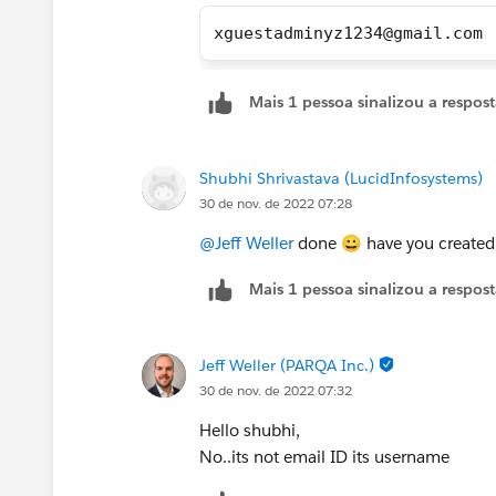
xguestadminyz1234@gmail.com 
Mais 1 pessoa sinalizou a respos
Shubhi Shrivastava (LucidInfosystems)
30 de nov. de 2022 07:28
@Jeff Weller
done 😀 have you created 
Mais 1 pessoa sinalizou a respos
Jeff Weller (PARQA Inc.)
30 de nov. de 2022 07:32
Hello shubhi,
No..its not email ID its username