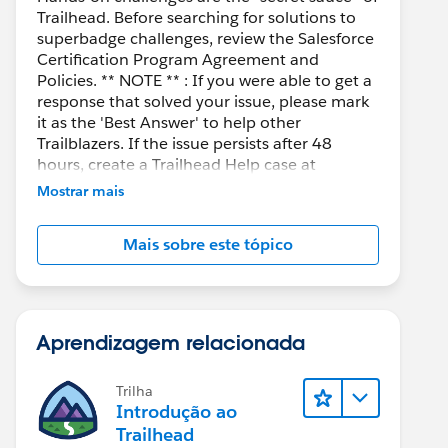
Trailhead. Before searching for solutions to
superbadge challenges, review the Salesforce
Certification Program Agreement and
Policies. ** NOTE ** : If you were able to get a
response that solved your issue, please mark
it as the 'Best Answer' to help other
Trailblazers. If the issue persists after 48
hours, create a Trailhead Help case at
https://help.salesforce.com/s/support
for
Mostrar mais
further assistance.
Mais sobre este tópico
Aprendizagem relacionada
Trilha
Introdução ao
Trailhead