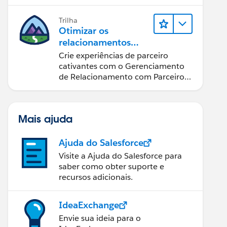
possível.
Trilha
Otimizar os
relacionamentos
com parceiros
Crie experiências de parceiro
usando o Sales
cativantes com o Gerenciamento
Cloud PRM
de Relacionamento com Parceiros
(PRM) do Sales Cloud.
Mais ajuda
Ajuda do Salesforce
Visite a Ajuda do Salesforce para
saber como obter suporte e
recursos adicionais.
IdeaExchange
Envie sua ideia para o