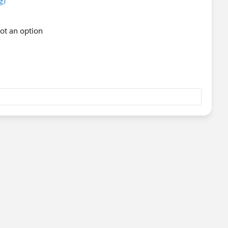
g)
not an option