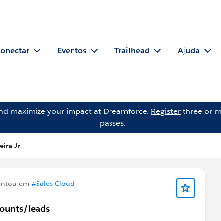
onectar
Eventos
Trailhead
Ajuda
and maximize your impact at Dreamforce.
Register
three or m
passes.
ira Jr
untou em
#Sales Cloud
counts/leads