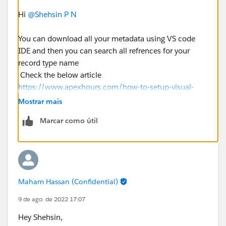
Hi
@Shehsin P N
You can download all your metadata using VS code
IDE and then you can search all refrences for your
record type name
Check the below article
https://www.apexhours.com/how-to-setup-visual-
studio-code-for-salesforce/
Mostrar mais
Marcar como útil
Maham Hassan (Confidential)
9 de ago. de 2022 17:07
Hey Shehsin,