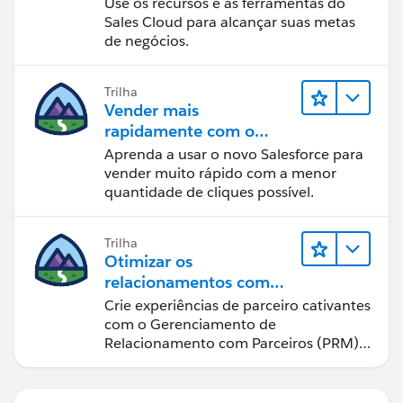
Use os recursos e as ferramentas do
Sales Cloud para alcançar suas metas
de negócios.
Trilha
Vender mais
rapidamente com o
Sales Cloud
Aprenda a usar o novo Salesforce para
vender muito rápido com a menor
quantidade de cliques possível.
Trilha
Otimizar os
relacionamentos com
parceiros usando o Sales
Crie experiências de parceiro cativantes
Cloud PRM
com o Gerenciamento de
Relacionamento com Parceiros (PRM)
do Sales Cloud.