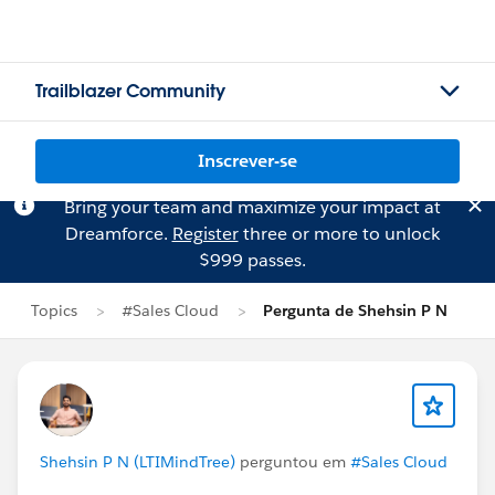
Trailblazer Community
Inscrever-se
Bring your team and maximize your impact at
Dreamforce.
Register
three or more to unlock
$999 passes.
Topics
#Sales Cloud
Pergunta de Shehsin P N
Shehsin P N (LTIMindTree)
perguntou em
#Sales Cloud