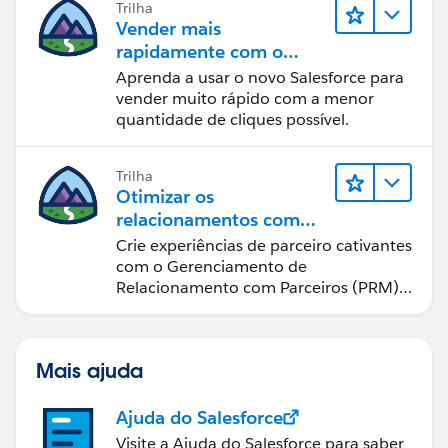
Trilha
Vender mais
rapidamente com o
Sales Cloud
Aprenda a usar o novo Salesforce para
vender muito rápido com a menor
quantidade de cliques possível.
Trilha
Otimizar os
relacionamentos com
parceiros usando o Sales
Crie experiências de parceiro cativantes
Cloud PRM
com o Gerenciamento de
Relacionamento com Parceiros (PRM)
do Sales Cloud.
Mais ajuda
Ajuda do Salesforce
Visite a Ajuda do Salesforce para saber