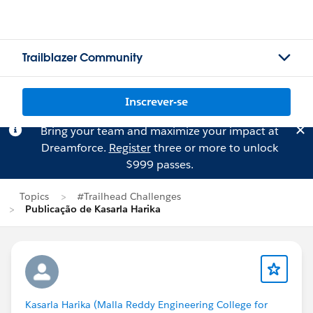
Trailblazer Community
Inscrever-se
Bring your team and maximize your impact at
Dreamforce.
Register
three or more to unlock
$999 passes.
Topics
#Trailhead Challenges
Publicação de Kasarla Harika
Kasarla Harika (Malla Reddy Engineering College for