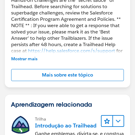
Hands-on challenges are the “secret sauce” of
Trailhead. Before searching for solutions to
superbadge challenges, review the Salesforce
Certification Program Agreement and Policies. **
NOTE ** : If you were able to get a response that
solved your issue, please mark it as the 'Best
Answer' to help other Trailblazers. If the issue
persists after 48 hours, create a Trailhead Help
case at
https://help.salesforce.com/s/support
for
further assistance.
Mostrar mais
Mais sobre este tópico
Aprendizagem relacionada
Trilha
Introdução ao Trailhead
Ganhe emblemas, divirta-se, e construa