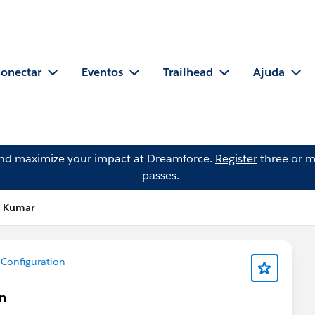
onectar
Eventos
Trailhead
Ajuda
and maximize your impact at Dreamforce.
Register
three or m
passes.
h Kumar
Configuration
on