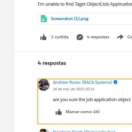
I'm unable to find Taget Object(Job Applicatio
Screenshot (1).png
4 respostas
Co
1 curtida
4 respostas
Andrew Russo (BACA Systems)
16 de mai. de 2022 10:14
are you sure the job application object 
Marcar como útil
Navdeep Singh (Dazeworks Inc)