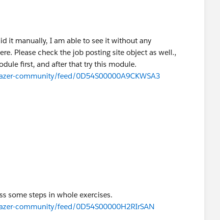
id it manually, I am able to see it without any
e. Please check the job posting site object as well.,
ule first, and after that try this module.
ailblazer-community/feed/0D54S00000A9CKWSA3
ss some steps in whole exercises.
ailblazer-community/feed/0D54S00000H2RIrSAN