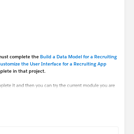
 must complete the
Build a Data Model for a Recruiting
ustomize the User Interface for a Recruiting App
lete in that project.
plete it and then you can try the current module you are
ady, then you need to use the same trailhead playground
 implement the Build Data Model module and then
the Target object is not available in your org. Thank you!