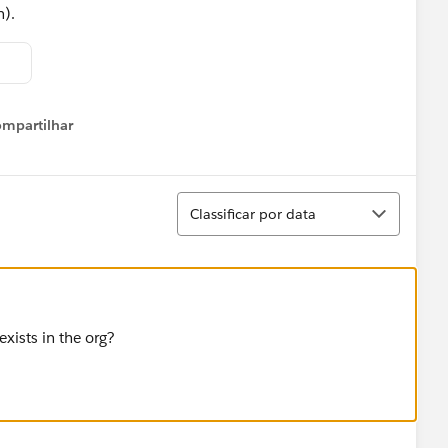
n).
mpartilhar
Show menu
Classificar
Classificar por data
exists in the org?