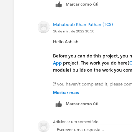
Marcar como útil
Mahaboob Khan Pathan (TCS)
16 de mai. de 2022 10:30
Hello Ashish,
Before you can do this project, you
App
project. The work you do here(
C
module) builds on the work you comp
If you haven't completed it, please com
implementing. If you completed it alre
Mostrar mais
for this module too, else you need to
Marcar como útil
Customize the user interface module.
I hope this helps in understanding why 
Adicionar um comentário
Escrever uma resposta...