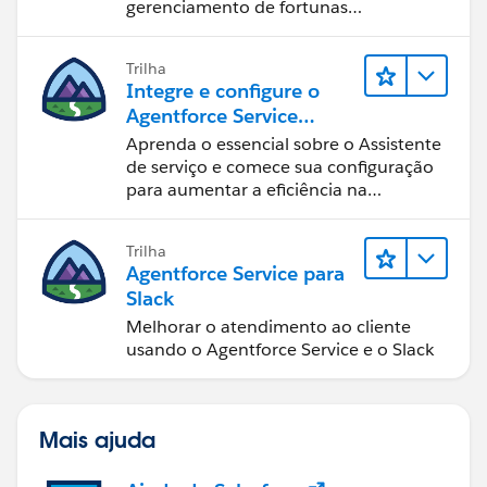
gerenciamento de fortunas
personalizado.
Trilha
Integre e configure o
Agentforce Service
Assistant (Assistente de
Aprenda o essencial sobre o Assistente
serviço do Agentforce)
de serviço e comece sua configuração
para aumentar a eficiência na
resolução de casos.
Trilha
Agentforce Service para
Slack
Melhorar o atendimento ao cliente
usando o Agentforce Service e o Slack
Mais ajuda