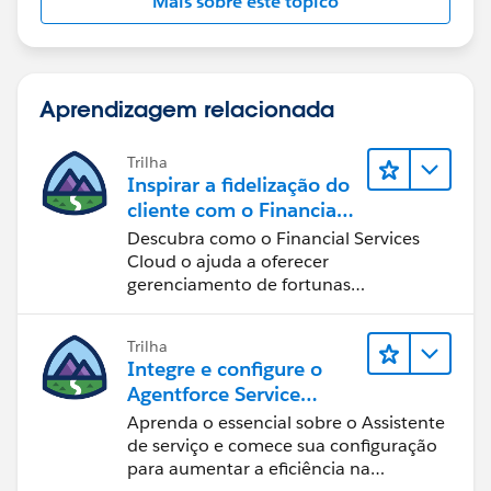
Mais sobre este tópico
Aprendizagem relacionada
Trilha
Inspirar a fidelização do
cliente com o Financial
Services Cloud
Descubra como o Financial Services
Cloud o ajuda a oferecer
gerenciamento de fortunas
personalizado.
Trilha
Integre e configure o
Agentforce Service
Assistant (Assistente de
Aprenda o essencial sobre o Assistente
serviço do Agentforce)
de serviço e comece sua configuração
para aumentar a eficiência na