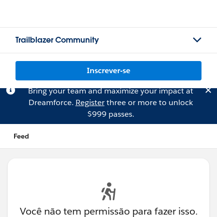
Trailblazer Community
Inscrever-se
Bring your team and maximize your impact at
Dreamforce.
Register
three or more to unlock
$999 passes.
Feed
Você não tem permissão para fazer isso.