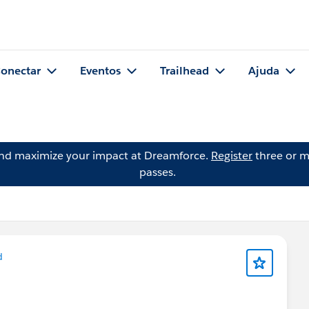
onectar
Eventos
Trailhead
Ajuda
and maximize your impact at Dreamforce.
Register
three or m
passes.
d