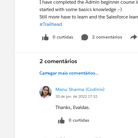
I have completed the Admin beginner course in t
started with some basics knowledge :-)
Still more have to learn and the Salesforce lear
#Trailhead
0 curtidas
2 comentários
2 comentários
Carregar mais comentários...
Manu Sharma (Codinix)
20 de jan. de 2022 17:32
Thanks, Evaldas.
0 curtidas