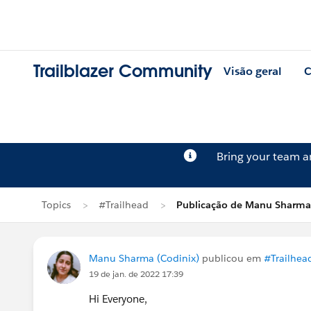
Trailblazer Community
Visão geral
C
Bring your team 
Topics
#Trailhead
Publicação de Manu Sharma
Manu Sharma (Codinix)
publicou em
#Trailhea
19 de jan. de 2022 17:39
Hi Everyone,