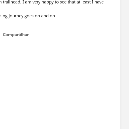
railhead. I am very happy to see that at least I have
ning journey goes on and on......
Compartilhar
Show menu