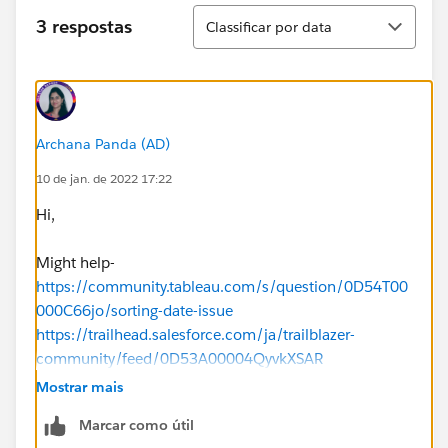
Classificar
3 respostas
Classificar por data
Archana Panda (AD)
10 de jan. de 2022 17:22
Hi,
Might help-
https://community.tableau.com/s/question/0D54T00
000C66jo/sorting-date-issue
https://trailhead.salesforce.com/ja/trailblazer-
community/feed/0D53A00004QyvkXSAR
https://help.salesforce.com/s/articleView?
Mostrar mais
id=000335718&type=1
Marcar como útil