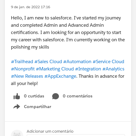
9 de jan. de 2022 17:16
Hello, I am new to salesforce. I've started my journey
and completed Admin and Advanced Admin
certifications. I am looking for an opportunity to start
my career with salesforce. I'm currently working on the
polishing my skills
#Trailhead
#Sales Cloud
#Automation
#Service Cloud
#Nonprofit
#Marketing Cloud
#Integration
#Analytics
#New Releases
#AppExchange
. Thanks in advance for
all your help!
0 curtidas
0 comentários
Compartilhar
Show menu
Adicionar um comentário