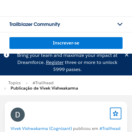
Trailblazer Community
Inscrever-se
Bring your team and maximize your impact at
Dreamforce.
Register
three or more to unlock
$999 passes.
Topics
#Trailhead
Publicação de Vivek Vishwakarma
Vivek Vishwakarma (Cognizant)
publicou em
#Trailhead