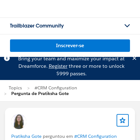
Trailblazer Community
Inscrever-se
Bring your team and maximize your impact at
Dreamforce.
Register
three or more to unlock
$999 passes.
Topics
#CRM Configuration
Pergunta de Pratiksha Gote
Pratiksha Gote
perguntou em
#CRM Configuration