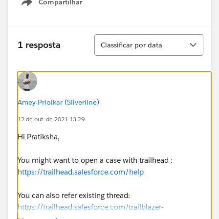
Compartilhar
Show menu
Classificar
1 resposta
Classificar por data
Amey Priolkar (Silverline)
12 de out. de 2021 13:29
Hi Pratiksha,
You might want to open a case with trailhead :
https://trailhead.salesforce.com/help
You can also refer existing thread:
https://trailhead.salesforce.com/trailblazer-
community/feed/0D54S00000A8RsvSAF