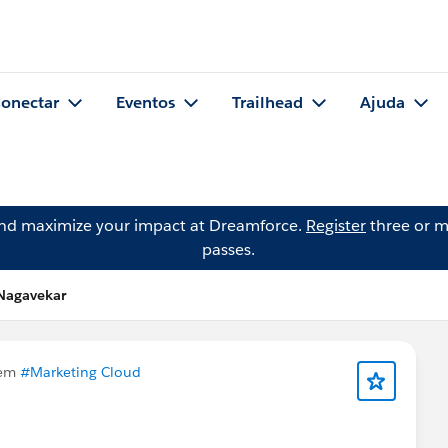
onectar
Eventos
Trailhead
Ajuda
and maximize your impact at Dreamforce.
Register
three or m
passes.
 Nagavekar
 em
#Marketing Cloud