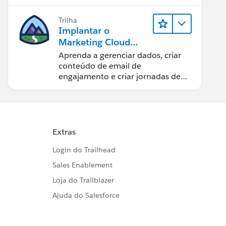
na Web com o Marketing Cloud
Engagement.
Trilha
Implantar o
Marketing Cloud
Engagement
Aprenda a gerenciar dados, criar
conteúdo de email de
engajamento e criar jornadas de
clientes.