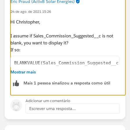
Eric Praud (Activ8 Solar Energies)
24 de ago. de 2021 15:26
Hi Christopher,
I assume if Sales_Commission_Suggested__c is not
blank, you want to display it?
If so:
BLANKVALUE(Sales_Commission_Suggested__c , S
Mostrar mais
Make sure you select "Treat blank fields as blank"
Mais 1 pessoa sinalizou a resposta como útil
Adicionar um comentário
Escrever uma resposta...