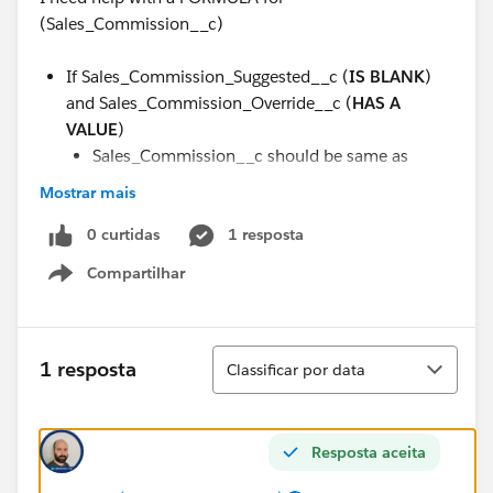
(Sales_Commission__c)
If Sales_Commission_Suggested__c (
IS BLANK
)
and Sales_Commission_Override__c (
HAS A
VALUE
)
Sales_Commission__c should be same as
Sales_Commission_Override
Mostrar mais
#Sales Cloud
0 curtidas
1 resposta
Compartilhar
Show menu
Classificar
1 resposta
Classificar por data
Resposta aceita