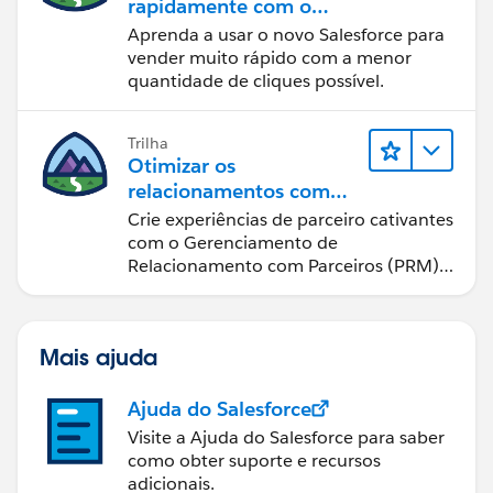
rapidamente com o
Sales Cloud
Aprenda a usar o novo Salesforce para
vender muito rápido com a menor
quantidade de cliques possível.
Trilha
Otimizar os
relacionamentos com
parceiros usando o Sales
Crie experiências de parceiro cativantes
Cloud PRM
com o Gerenciamento de
Relacionamento com Parceiros (PRM)
do Sales Cloud.
Mais ajuda
Ajuda do Salesforce
Visite a Ajuda do Salesforce para saber
como obter suporte e recursos
adicionais.