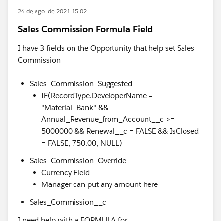
24 de ago. de 2021 15:02
Sales Commission Formula Field
I have 3 fields on the Opportunity that help set Sales
Commission
Sales_Commission_Suggested
IF(RecordType.DeveloperName =
"Material_Bank" &&
Annual_Revenue_from_Account__c >=
5000000 && Renewal__c = FALSE && IsClosed
= FALSE, 750.00, NULL)
Sales_Commission_Override
Currency Field
Manager can put any amount here
Sales_Commission__c
I need help with a FORMULA for