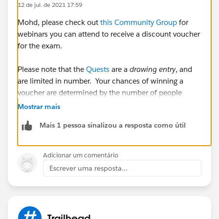
12 de jul. de 2021 17:59
Mohd, please check out
this Community Group
for
webinars you can attend to receive a discount voucher
for the exam.
Please note that the
Quests
are a
drawing entry
, and
are limited in number. Your chances of winning a
voucher are determined by the number of people
completing the quests. Drawings will happen after the
Mostrar mais
Quests dates have closed & winners will be notified.
Mais 1 pessoa sinalizou a resposta como útil
Additionally, occasionally different
local community
groups
will have a voucher to give away, so I would
Adicionar um comentário
recommend looking to see if there is a user group
Escrever uma resposta...
meeting locally to you.
Trailhead