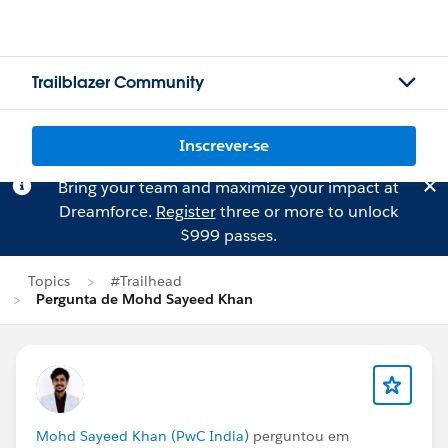
Trailblazer Community
Inscrever-se
Bring your team and maximize your impact at
Dreamforce.
Register
three or more to unlock
$999 passes.
Topics
#Trailhead
Pergunta de Mohd Sayeed Khan
Mohd Sayeed Khan (PwC India)
perguntou em