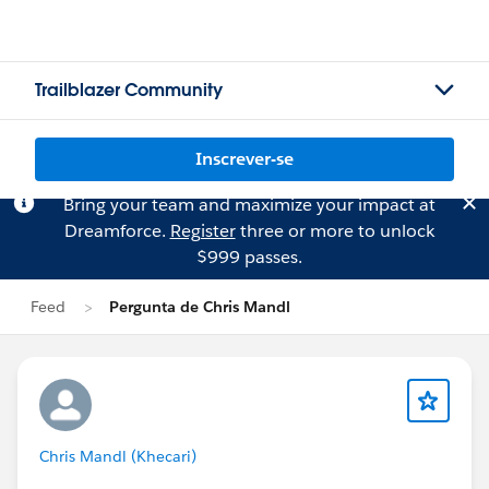
Trailblazer Community
Inscrever-se
Bring your team and maximize your impact at
Dreamforce.
Register
three or more to unlock
$999 passes.
Feed
Pergunta de Chris Mandl
Chris Mandl (Khecari)