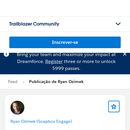
Trailblazer Community
Inscrever-se
Bring your team and maximize your impact at
Dreamforce.
Register
three or more to unlock
$999 passes.
Feed
Publicação de Ryan Ozimek
Ryan Ozimek (Soapbox Engage)