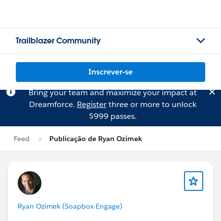
Trailblazer Community
Inscrever-se
Bring your team and maximize your impact at
Dreamforce.
Register
three or more to unlock
$999 passes.
Feed
Publicação de Ryan Ozimek
Ryan Ozimek (Soapbox Engage)