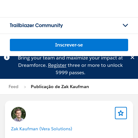
Trailblazer Community
Inscrever-se
Bring your team and maximize your impact at
Dreamforce.
Register
three or more to unlock
$999 passes.
Feed
Publicação de Zak Kaufman
Zak Kaufman (Vera Solutions)