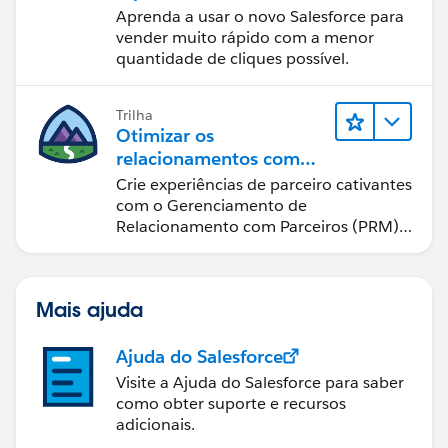
Sales Cloud
Aprenda a usar o novo Salesforce para
vender muito rápido com a menor
quantidade de cliques possível.
Trilha
Otimizar os
relacionamentos com
parceiros usando o Sales
Crie experiências de parceiro cativantes
Cloud PRM
com o Gerenciamento de
Relacionamento com Parceiros (PRM)
do Sales Cloud.
Mais ajuda
Ajuda do Salesforce
Visite a Ajuda do Salesforce para saber
como obter suporte e recursos
adicionais.