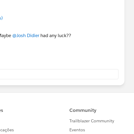
s)
 Maybe
@Josh Didier
had any luck??