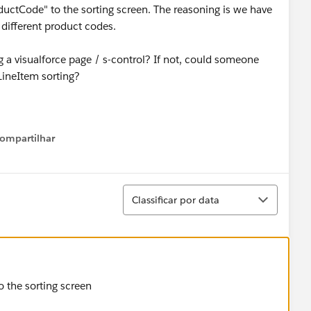
ductCode" to the sorting screen. The reasoning is we have
 different product codes.
ng a visualforce page / s-control? If not, could someone
LineItem sorting?
ompartilhar
Show menu
Classificar
Classificar por data
o the sorting screen