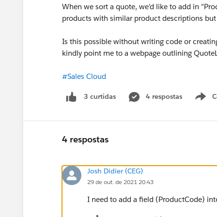
When we sort a quote, we'd like to add in "Pro
products with similar product descriptions but
Is this possible without writing code or creati
kindly point me to a webpage outlining Quote
#Sales Cloud
4 respostas
C
3 curtidas
4 respostas
Josh Didier (CEG)
29 de out. de 2021 20:43
I need to add a field (ProductCode) int