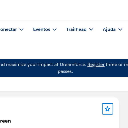
onectar
Eventos
Trailhead
Ajuda
and maximize your impact at Dreamforce.
Register
three or m
passes.
creen