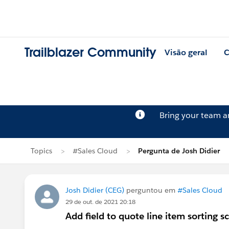
Trailblazer Community
Visão geral
C
Bring your team 
Topics
#Sales Cloud
Pergunta de Josh Didier
Josh Didier (CEG)
perguntou em
#Sales Cloud
29 de out. de 2021 20:18
Add field to quote line item sorting s