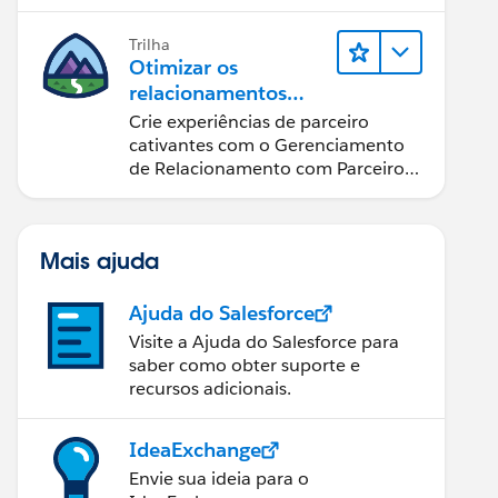
possível.
Trilha
Otimizar os
relacionamentos
com parceiros
Crie experiências de parceiro
usando o Sales
cativantes com o Gerenciamento
Cloud PRM
de Relacionamento com Parceiros
(PRM) do Sales Cloud.
Mais ajuda
Ajuda do Salesforce
Visite a Ajuda do Salesforce para
saber como obter suporte e
recursos adicionais.
IdeaExchange
Envie sua ideia para o