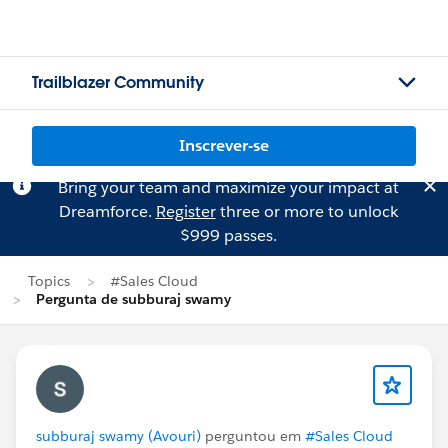
Trailblazer Community
Inscrever-se
Bring your team and maximize your impact at
Dreamforce.
Register
three or more to unlock
$999 passes.
Topics
#Sales Cloud
Pergunta de subburaj swamy
subburaj swamy (Avouri)
perguntou em
#Sales Cloud