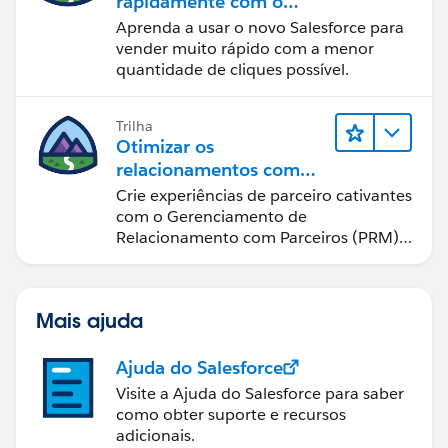
rapidamente com o
Sales Cloud
Aprenda a usar o novo Salesforce para
vender muito rápido com a menor
quantidade de cliques possível.
Trilha
Otimizar os
relacionamentos com
parceiros usando o Sales
Crie experiências de parceiro cativantes
Cloud PRM
com o Gerenciamento de
Relacionamento com Parceiros (PRM)
do Sales Cloud.
Mais ajuda
Ajuda do Salesforce
Visite a Ajuda do Salesforce para saber
como obter suporte e recursos
adicionais.