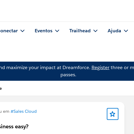
onectar
Eventos
Trailhead
Ajuda
and maximize your impact at Dreamforce.
Register
three or m
passes.
e
ou em
#Sales Cloud
siness easy?