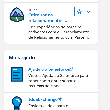
possível.
Trilha
Otimizar os
relacionamentos
com parceiros
Crie experiências de parceiro
usando o Sales
cativantes com o Gerenciamento
Cloud PRM
de Relacionamento com Parceiros
(PRM) do Sales Cloud.
Mais ajuda
Ajuda do Salesforce
Visite a Ajuda do Salesforce para
saber como obter suporte e
recursos adicionais.
IdeaExchange
Envie sua ideia para o