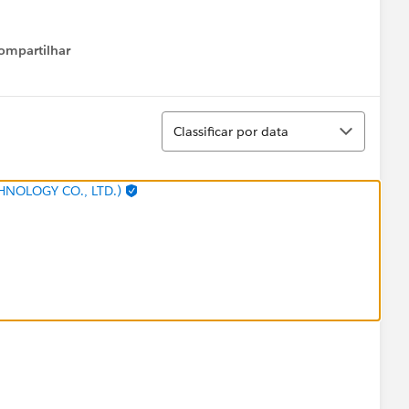
ompartilhar
Show menu
Classificar
Classificar por data
HNOLOGY CO., LTD.)