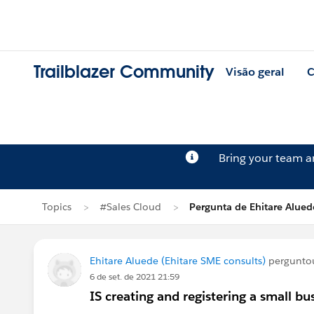
Trailblazer Community
Visão geral
C
Bring your team 
Topics
#Sales Cloud
Pergunta de Ehitare Alued
Ehitare Aluede (Ehitare SME consults)
pergunt
6 de set. de 2021 21:59
IS creating and registering a small bu