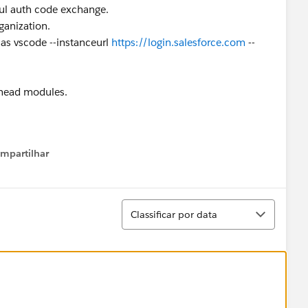
ful auth code exchange.
ganization.
ias vscode --instanceurl
https://login.salesforce.com
--
l head modules.
mpartilhar
how menu
Classificar
Classificar por data