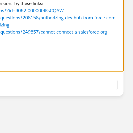
ersion. Try these links:
orums/?id=9062I000000IKsCQAW
/questions/208158/authorizing-dev-hub-from-force-com-
izing
/questions/249857/cannot-connect-a-salesforce-org-
/questions/251589/unable-to-authorize-salesforce-org-
 Answer if it helps to solve your problem and help