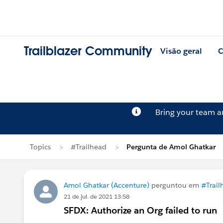
Trailblazer Community
Visão geral
C
Bring your team 
Topics
#Trailhead
Pergunta de Amol Ghatkar
Amol Ghatkar (Accenture)
perguntou em
#Trail
21 de jul. de 2021 13:58
SFDX: Authorize an Org failed to run