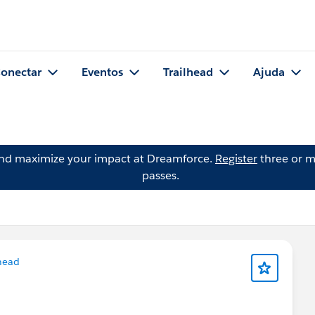
onectar
Eventos
Trailhead
Ajuda
and maximize your impact at Dreamforce.
Register
three or m
passes.
head