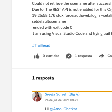
Could not retrieve the username after success
Due to: The REST API is not enabled for this Or
19:25:58.176 sfdx force:auth:web:login --setal
setdefaultusername
ended with exit code 0
I am using Visual Studio Code and trying trai
#Trailhead
0 curtidas
1 resposta
Co
S
1 resposta
Sreeja Suresh (Big 4)
24 de jul. de 2021 08:41
Hi
@Amol Ghatkar