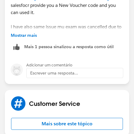
salesfocr provide you a New Voucher code and you
can used it.
i have also same issue mu exam was cancelled due to
technical issue then i raised case on trailhead and they
Mostrar mais
provide me new voucher code to rescheduled exam
Mais 1 pessoa sinalizou a resposta como útil
Adicionar um comentário
Escrever uma resposta...
Customer Service
Mais sobre este tópico