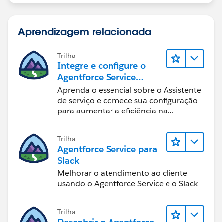
Aprendizagem relacionada
Trilha
Integre e configure o
Agentforce Service
Assistant (Assistente de
Aprenda o essencial sobre o Assistente
serviço do Agentforce)
de serviço e comece sua configuração
para aumentar a eficiência na
resolução de casos.
Trilha
Agentforce Service para
Slack
Melhorar o atendimento ao cliente
usando o Agentforce Service e o Slack
Trilha
Descobrir o Agentforce