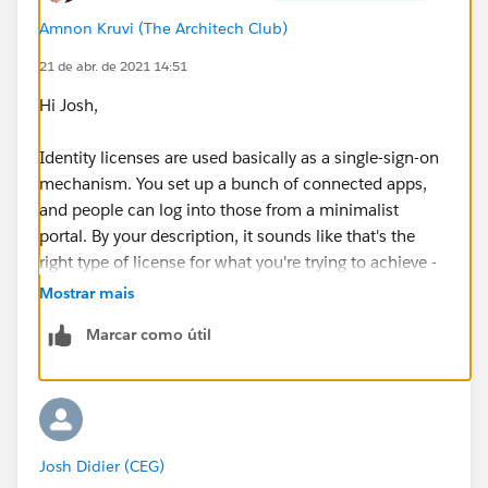
Amnon Kruvi (The Architech Club)
21 de abr. de 2021 14:51
Hi Josh,
Identity licenses are used basically as a single-sign-on
mechanism. You set up a bunch of connected apps,
and people can log into those from a minimalist
portal. By your description, it sounds like that's the
right type of license for what you're trying to achieve -
but keep in mind that these users can't really do
Mostrar mais
anything on Salesforce itself.
Marcar como útil
Josh Didier (CEG)