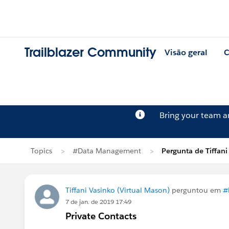
Trailblazer Community
Visão geral
C
Bring your team 
Topics
#Data Management
Pergunta de Tiffani
Tiffani Vasinko (Virtual Mason)
perguntou em
#
7 de jan. de 2019 17:49
Private Contacts