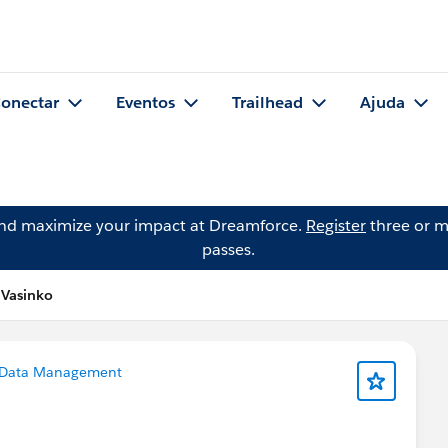
onectar
Eventos
Trailhead
Ajuda
and maximize your impact at Dreamforce.
Register
three or m
passes.
 Vasinko
Data Management