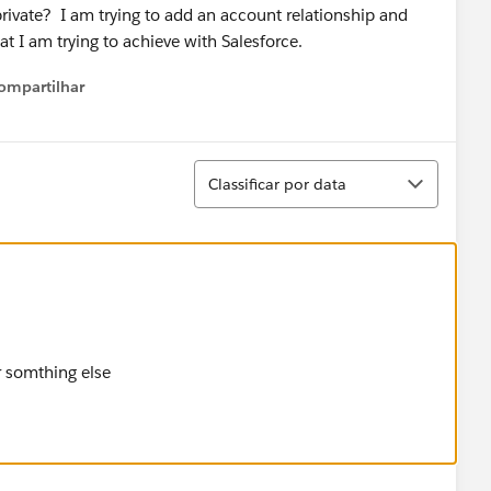
rivate? I am trying to add an account relationship and
t I am trying to achieve with Salesforce.
ompartilhar
Show menu
Classificar
Classificar por data
r somthing else