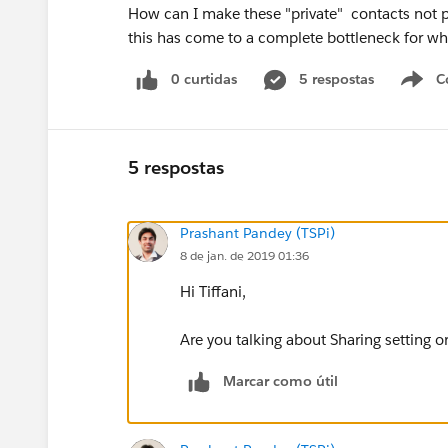
How can I make these "private" contacts not p
this has come to a complete bottleneck for wha
0 curtidas
5 respostas
C
5 respostas
Prashant Pandey (TSPi)
8 de jan. de 2019 01:36
Hi Tiffani,
Are you talking about Sharing setting o
Marcar como útil