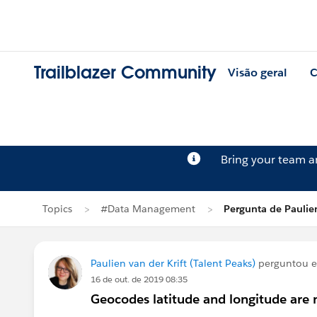
Trailblazer Community
Visão geral
C
Bring your team 
Topics
#Data Management
Pergunta de Paulien
Paulien van der Krift (Talent Peaks)
perguntou 
16 de out. de 2019 08:35
Geocodes latitude and longitude are n