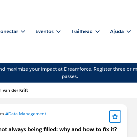
onectar
Eventos
Trailhead
Ajuda
and maximize your impact at Dreamforce.
Register
three or m
passes.
 van der Krift
em
#Data Management
ot always being filled: why and how to fix it?