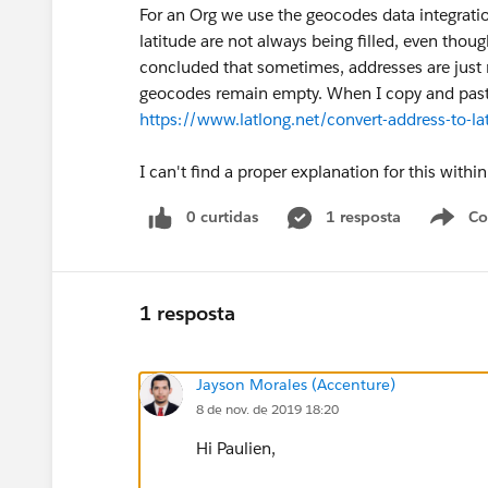
For an Org we use the geocodes data integrati
latitude are not always being filled, even tho
concluded that sometimes, addresses are just no
geocodes remain empty. When I copy and paste
https://www.latlong.net/convert-address-to-la
I can't find a proper explanation for this wit
0 curtidas
1 resposta
Co
S
1 resposta
Jayson Morales (Accenture)
8 de nov. de 2019 18:20
Hi Paulien,