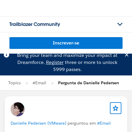
Trailblazer Community
Inscrever-se
Bring your team and maximize your impact at
Dreamforce.
Register
three or more to unlock
$999 passes.
Topics
#Email
Pergunta de Danielle Pedersen
Danielle Pedersen (VMware)
perguntou em
#Email