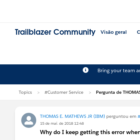
Trailblazer Community
Visão geral
C
Bring your team 
Topics
#Customer Service
Pergunta de THOMA
THOMAS E. MATHEWS JR (IBM)
perguntou em
#
15 de mai. de 2018 12:48
Why do I keep getting this error when