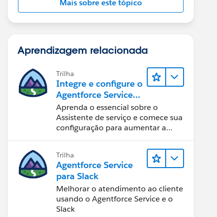
Mais sobre este tópico
Aprendizagem relacionada
Trilha
Integre e configure o
Agentforce Service
Assistant (Assistente
Aprenda o essencial sobre o
de serviço do
Assistente de serviço e comece sua
Agentforce)
configuração para aumentar a
eficiência na resolução de casos.
Trilha
Agentforce Service
para Slack
Melhorar o atendimento ao cliente
usando o Agentforce Service e o
Slack