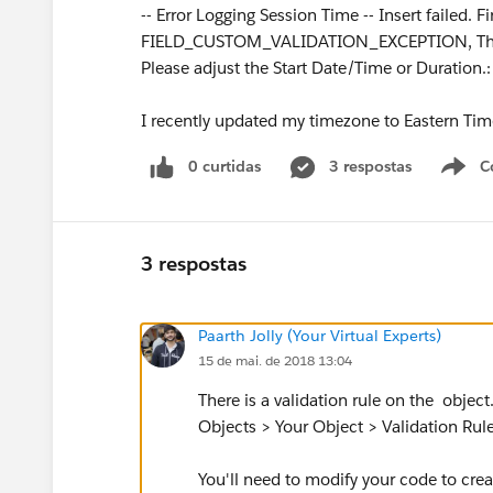
-- Error Logging Session Time -- Insert failed. Fi
FIELD_CUSTOM_VALIDATION_EXCEPTION, The ca
Please adjust the Start Date/Time or Duration.:
I recently updated my timezone to Eastern Time
0 curtidas
3 respostas
C
3 respostas
Paarth Jolly (Your Virtual Experts)
15 de mai. de 2018 13:04
There is a validation rule on the object
Objects > Your Object > Validation Rule
You'll need to modify your code to crea