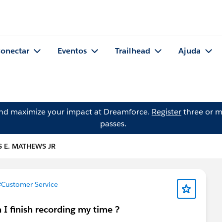
onectar
Eventos
Trailhead
Ajuda
and maximize your impact at Dreamforce.
Register
three or m
passes.
S E. MATHEWS JR
Customer Service
 I finish recording my time ?