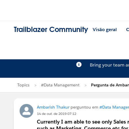
Trailblazer Community
Visão geral
C
Bring your team 
Topics
#Data Management
Pergunta de Ambar
Ambarish Thakur
perguntou em
#Data Manage
14 de out. de 2019 07:12
Currently I am able to see only Sales
such as Marketing, Commerce etc for 