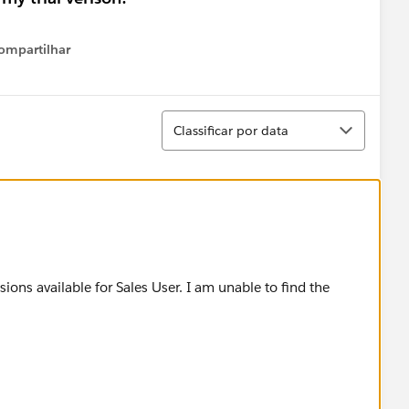
ompartilhar
Show menu
Classificar
Classificar por data
ssions available for Sales User. I am unable to find the