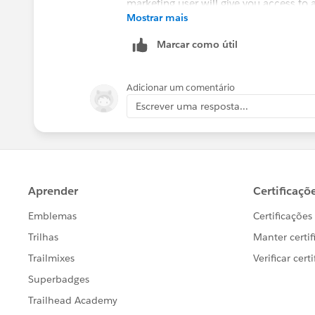
Mostrar mais
For commerce there isn't any sort of tr
Marcar como útil
Adicionar um comentário
Escrever uma resposta...