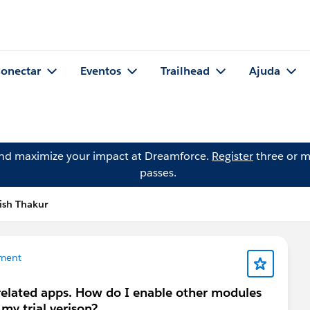
onectar
Eventos
Trailhead
Ajuda
and maximize your impact at Dreamforce.
Register
three or m
passes.
ish Thakur
ment
 related apps. How do I enable other modules
my trial verison?