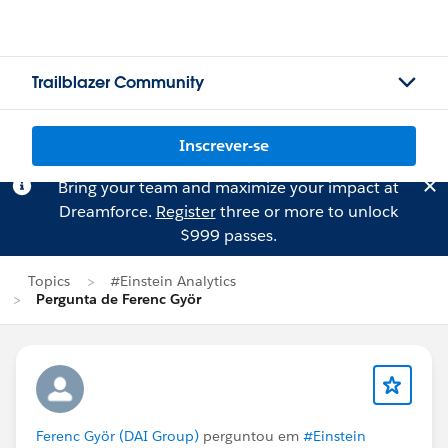
Trailblazer Community
Inscrever-se
Bring your team and maximize your impact at
Dreamforce.
Register
three or more to unlock
$999 passes.
Topics
#Einstein Analytics
Pergunta de Ferenc Györ
Ferenc Györ (DAI Group)
perguntou em
#Einstein