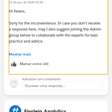
11 de jun. de 2020 15:32
Hi Ferenc,
Sorry for the inconvenience. In case you don't receive
a response here, may I also suggest joining the Admin
group below to collaborate with the experts for best
practice and advice.
https://success.salesforce.com/_ui/core/chatter/gro
Mostrar mais
ups/GroupProfilePage?g=0F9300000001oVp
Marcar como útil
Hope this helps.
Adicionar um comentário
Regards,
Escrever uma resposta...
Jayson
Einstein Analytics